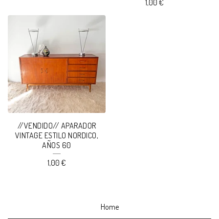
1,00
€
//VENDIDO// APARADOR
VINTAGE ESTILO NORDICO,
AÑOS 60
1,00
€
Home