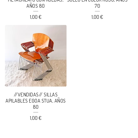
AÑOS 80
70
1,00
€
1,00
€
//VENDIDAS// SILLAS
APILABLES EGOA STUA, AÑOS
80
1,00
€