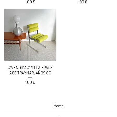
1,00
€
1,00
€
//VENDIDA// SILLA SPACE
AGE TRAYMAR, AÑOS 60
1,00
€
Home