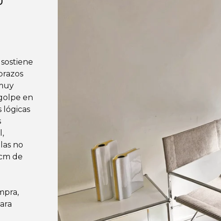
sostiene
brazos
 muy
 golpe en
 lógicas
s
l,
llas no
 cm de
mpra,
para