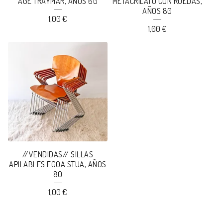
AGE TRAYMAR, AÑOS 60
METACRILATO CON RUEDAS,
AÑOS 80
1,00
€
1,00
€
//VENDIDAS// SILLAS
APILABLES EGOA STUA, AÑOS
80
1,00
€