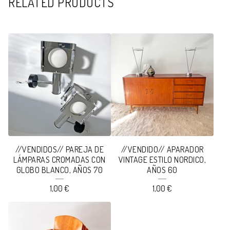
RELATED PRODUCTS
//VENDIDOS// PAREJA DE
//VENDIDO// APARADOR
LÁMPARAS CROMADAS CON
VINTAGE ESTILO NORDICO,
GLOBO BLANCO, AÑOS 70
AÑOS 60
1,00
€
1,00
€