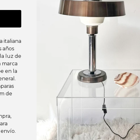
a italiana
s años
la luz de
a marca
e en la
neral.
mparas
 cm de
mpra,
para
 envío.