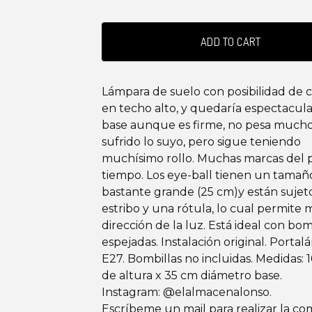
ADD TO CART
Lámpara de suelo con posibilidad de 
en techo alto, y quedaría espectacula
base aunque es firme, no pesa mucho
sufrido lo suyo, pero sigue teniendo
muchísimo rollo. Muchas marcas del 
tiempo. Los eye-ball tienen un tamañ
bastante grande (25 cm)y están sujet
estribo y una rótula, lo cual permite
dirección de la luz. Está ideal con bom
espejadas. Instalación original. Porta
E27. Bombillas no incluidas. Medidas: 
de altura x 35 cm diámetro base.
Instagram: @elalmacenalonso.
Escríbeme un mail para realizar la co