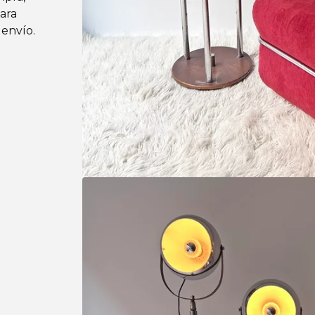
para
 envío.