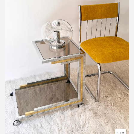
1
/ 7