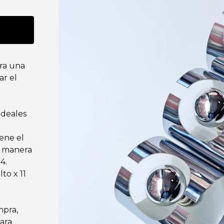
ra una
ar el
Ideales
iene el
de manera
4.
to x 11
mpra,
para