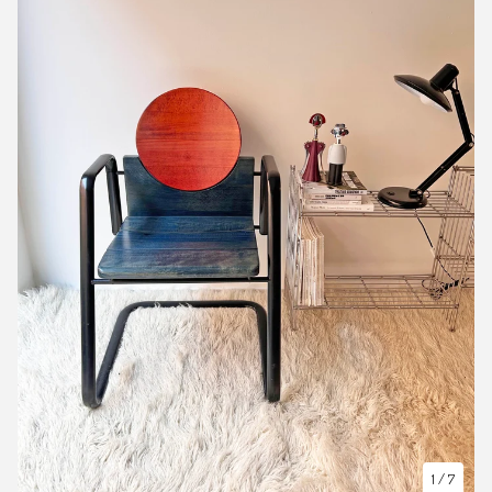
1
/ 7